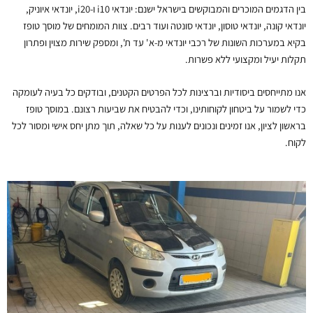
בין הדגמים המוכרים והמבוקשים בישראל ישנם: יונדאי i10 ו-i20, יונדאי איוניק,
יונדאי קונה, יונדאי טוסון, יונדאי סונטה ועוד רבים. צוות המומחים של מוסך טופז
בקיא במערכות השונות של רכבי יונדאי מ-א' עד ת', ומספק שירות מצוין ופתרון
תקלות יעיל ומקצועי ללא פשרות.
אנו מתייחסים ביסודיות וברצינות לכל הפרטים הקטנים, ובודקים כל בעיה לעומקה
כדי לשמור על ביטחון לקוחותינו, וכדי להבטיח את שביעות רצונם. במוסך טופז
בראשון לציון, אנו זמינים ונכונים לענות על כל שאלה, תוך מתן יחס אישי ומסור לכל
לקוח.