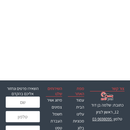
צור קשר
מפת
השירותים
השאירו פרטים ונחזור
האתר
שלנו
אליכם בהקדם
שם
עמוד
מיזוג אוויר
כתובת: שלמה בן דוד
הבית
צמיגים
12, ראשון לציון
עלינו
חשמל
טלפון
טלפון:
03-9698095
מכוניות
העברת
בלוג
טסט
נושא