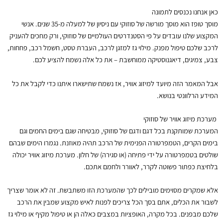
כאן אנחנו נכנסים לתמונה
מוסך טופז הוא מוסך מורשה של סוזוקי עם ניסיון של למעלה מ-35 שנים. אנשי
המקצוע שלנו עובדים על פי הסטנדרטים העולמיים של סוזוקי, ורק מחכים להעניק
לרכב שלכם טיפול מפנק. מילוי גז למזגן לרכב, העברת טסט, חשמל רכב, פחחות,
צבע, צמיגים, דיאגנוסטיקה ממוחשבת – את כל אלה נשמח להציע לכם.
אבל המאמר הזה מיועד למיזוג אוויר, אז נשמח שתישארו איתנו כדי לקבל את כל
המידע הרלוונטי בנושא.
מערכת מיזוג אוויר של סוזוקי
המערכת שמותקנת בכל דגם ודגם של סוזוקי, מבטיחה שגם בימים החמים וגם
בימים הקרים, הטמפרטורה הפנימית של הרכב תהיה מאוזנת. נגמרו הימים שבהם
שולטים בטמפרטורה על ידי פתיחה (או סגירה) של חלון. מערכת מיזוג אוויר יכולה
בלחיצת כפתור פשוטה לקרר, לאוורר ולחמם אתכם.
אלא שמקרים מסוימים מובילים לכך שהמערכת הזו משתבשת. זה לא אומר שצריך
לשבור את הכלים, אתם בסך הכל צריכים לפנות לאיש מקצוע שמבין את הרכב
שלכם מבפנים. בכל מקרה, האופציות במצבים כאלה הן או טיפול מקיף או מילוי גז