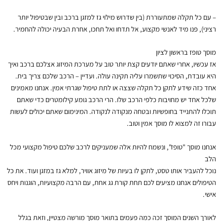
– עם כל תקלה שמתעוררת (בין שדרוש מילוי גז למזגן ברכב ובין שבטיפול יותר
רציני), פנו מיד לאנשי מקצוע, אל תדחו ואל תחכו, אחרת הבעיה יכולה להחמיר.
מוסך טופז בראשון לציון
אז עכשיו, אחרי שאתם יודעים קצת יותר טוב על מערכת המיזוג אצלכם ברכב ואיך
היא עובדת, הסיכוי שתשמרו עליה תקינה עולה. ועדיין – הרכב שלכם צריך בית.
אחד כזה שידע לתקן כל תקלה שצצה או לתת טיפול שגרתי אמין. אנחנו מאמינים
שלכל אחד יש מחויבות כלפי הרכב שלו. הרי הרכב גומע קילומטרים כדי שאתם
תוכלו להתנייד בחופשיות ובטחה מנקודה לנקודה. המינימום שאתם יכולים לעשות
עבורו זה למצוא לו מוסך אמין וטוב.
אנחנו מוסך "טופז", ונשמח להיות אלה שמעניקים לרכב שלכם טיפול מקצועי מכל
הלב
נוכל להעביר אותו טסט, לתקן לו בעיות של מיזוג אוויר, למלא גז במזגן ועוד. את כל
הטיפולים אנחנו מציעים לכם תחת קורת גג אחת, עם הרבה מקצועיות, הוגנות ויחס
אישי.
לאורך השנים המוסך זכה כמה פעמים בתואר מוסך מורשה מצטיין, וזאת בגלל