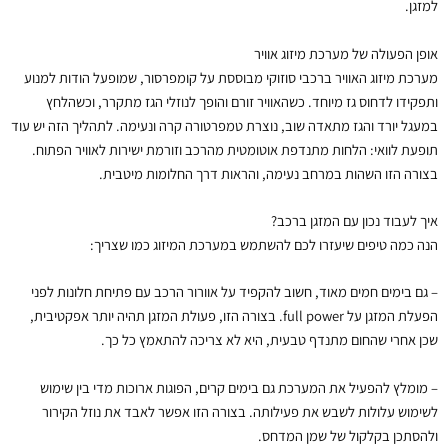
למזגן.
אופן הפעולה של מערכת מיזוג אוויר
מערכת מיזוג האוויר ברכבי סוזוקי מבוססת על קומפרסור, שמופעל הודות למנוע
ותפקידו לדחוס גז מיוחד. כשהאוויר זורם והופך לנוזלי הגז מתקרר, וכשהלחץ
במעגל יורד והגז מתאדה שוב, נוצרת טמפרטורה קרה ונעימה. לתהליך הזה יש עוד
תופעת לוואי: הלחות מתנדפת אוטומטית מהרכב וזורמת ישירות לאוויר הפתוח.
בצורה הזו השהות במרחב נעימה, והראות דרך החלומות מיטבית.
איך לעבוד נכון עם המזגן ברכב?
הנה כמה טיפים שיעזרו לכם להשתמש במערכת המיזוג כמו שצריך:
– גם בימים חמים מאוד, חשוב להקפיד על אוורור הרכב עם פתיחת חלונות לפני
הפעלת המזגן על full power. בצורה הזו, פעולת המזגן תהיה יותר אפקטיבית,
שכן אחרי שהחום מתנדף טבעית, היא לא צריכה להתאמץ כל כך.
– מומלץ להפעיל את המערכת גם בימים קרים, הפוגות ארוכות מדי בין שימוש
לשימוש עלולות לשבש את פעילותה. בצורה הזו אפשר לאבד את נוזל הקירור
ולהסתכן בקלקול של שמן המדחס.